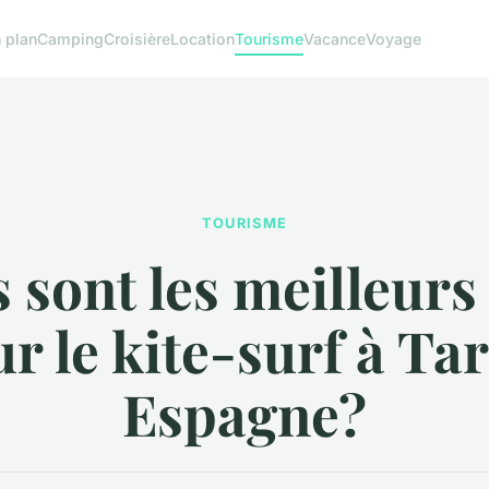
 plan
Camping
Croisière
Location
Tourisme
Vacance
Voyage
TOURISME
 sont les meilleurs
r le kite-surf à Tar
Espagne?