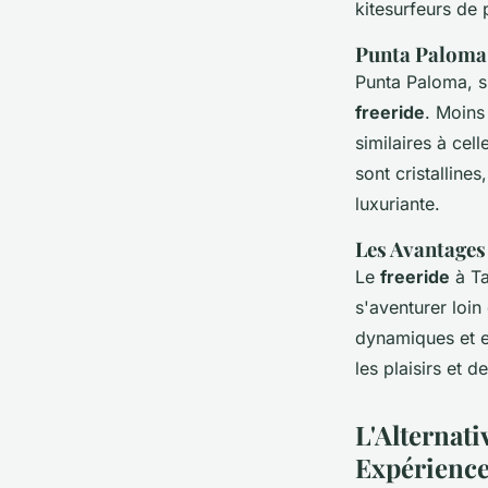
kitesurfeurs de 
Punta Paloma 
Punta Paloma, si
freeride
. Moins
similaires à cel
sont cristalline
luxuriante.
Les Avantages 
Le
freeride
à Ta
s'aventurer loin
dynamiques et ex
les plaisirs et 
L'Alternati
Expérienc