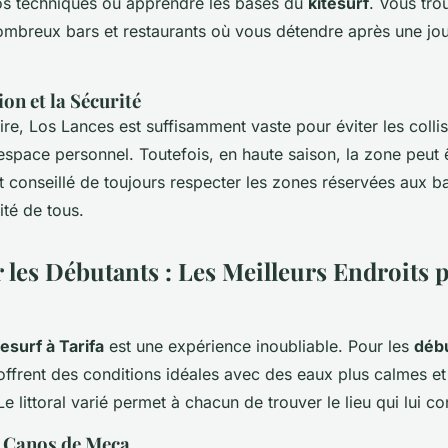
os techniques ou apprendre les bases du
kitesurf
. Vous tro
mbreux bars et restaurants où vous détendre après une jou
on et la Sécurité
re, Los Lances est suffisamment vaste pour éviter les collis
espace personnel. Toutefois, en haute saison, la zone peut 
st conseillé de toujours respecter les zones réservées aux 
ité de tous.
 les Débutants : Les Meilleurs Endroits 
tesurf à Tarifa
est une expérience inoubliable. Pour les
déb
offrent des conditions idéales avec des eaux plus calmes et
Le littoral varié permet à chacun de trouver le lieu qui lui co
t Canos de Meca