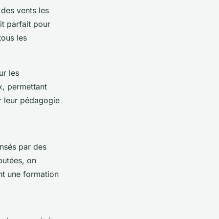
 des vents les
it parfait pour
ous les
ur les
x, permettant
ur leur pédagogie
nsés par des
putées, on
nt une formation