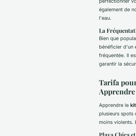
perfectionner v
également de no
l'eau.
La Fréquentati
Bien que populai
bénéficier d'un 
fréquentée. Il e
garantir la sécur
Tarifa pour
Apprendre
Apprendre le
ki
plusieurs spots 
moins violents. 
Playa Chica e