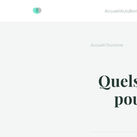
Accueil
Actu
Bon
Accueil
›
Tourisme
Quels
pou