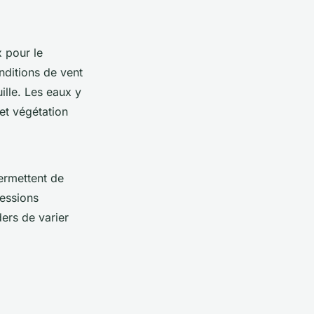
x pour le
nditions de vent
ille. Les eaux y
 et végétation
permettent de
sessions
ders de varier