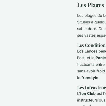
Les Plages 
Les plages de L
Situées à quelqu
sable doré. Cet
ses vastes espa
Les Conditions
Los Lances bénéf
l'est, et le
Ponie
fluctuants entre
sans avoir froid
le
freestyle
.
Les Infrastruc
L'
Ion Club
est l
instructeurs qu