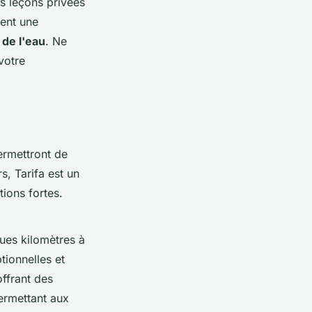
s leçons privées
ent une
de l'eau
. Ne
votre
ermettront de
s, Tarifa est un
ions fortes.
ques kilomètres à
tionnelles et
offrant des
permettant aux