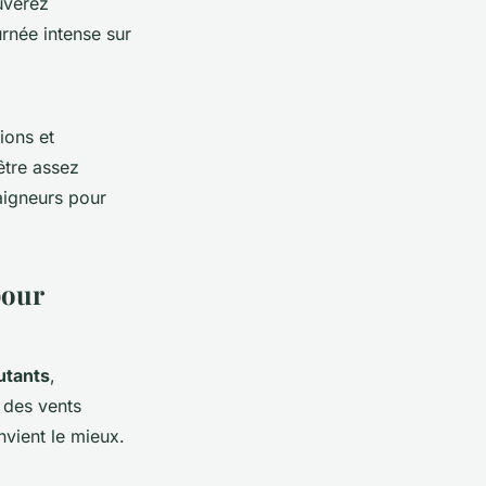
uverez
rnée intense sur
ions et
être assez
baigneurs pour
pour
utants
,
 des vents
nvient le mieux.