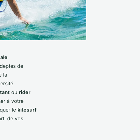
tale
adeptes de
e la
ersité
tant
ou
rider
er à votre
iquer le
kitesurf
arti de vos