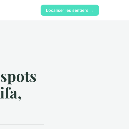
Localiser les sentiers →
 spots
ifa,