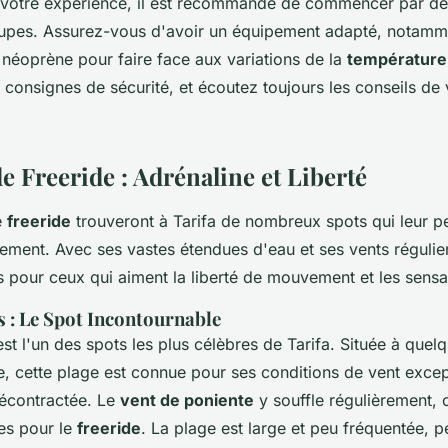
votre expérience, il est recommandé de commencer par de
oupes. Assurez-vous d'avoir un équipement adapté, notamm
néoprène pour faire face aux variations de la
température 
 consignes de sécurité, et écoutez toujours les conseils de 
e Freeride : Adrénaline et Liberté
e
freeride
trouveront à Tarifa de nombreux spots qui leur p
ement. Avec ses vastes étendues d'eau et ses vents régulier
s pour ceux qui aiment la liberté de mouvement et les sensat
 : Le Spot Incontournable
t l'un des spots les plus célèbres de Tarifa. Située à quel
lle, cette plage est connue pour ses conditions de vent excep
écontractée. Le
vent de poniente
y souffle régulièrement, 
les pour le
freeride
. La plage est large et peu fréquentée, 