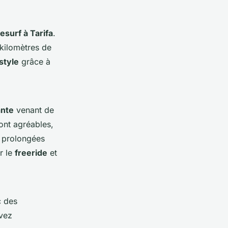
tesurf à Tarifa
.
 kilomètres de
style
grâce à
nte
venant de
sont agréables,
s prolongées
r le
freeride
et
c des
uvez