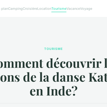
 plan
Camping
Croisière
Location
Tourisme
Vacance
Voyage
TOURISME
omment découvrir l
ions de la danse Ka
en Inde?