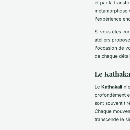
et par la trans
métamorphose vi
l'expérience en
Si vous êtes cur
ateliers propose
l'occasion de vo
de chaque détai
Le Kathakal
Le
Kathakali
n'e
profondément enr
sont souvent tir
Chaque mouvemen
transcende le s