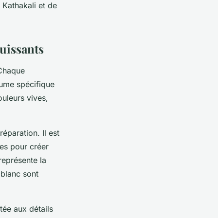
 Kathakali et de
uissants
Chaque
tume spécifique
ouleurs vives,
éparation. Il est
es pour créer
représente la
e blanc sont
tée aux détails