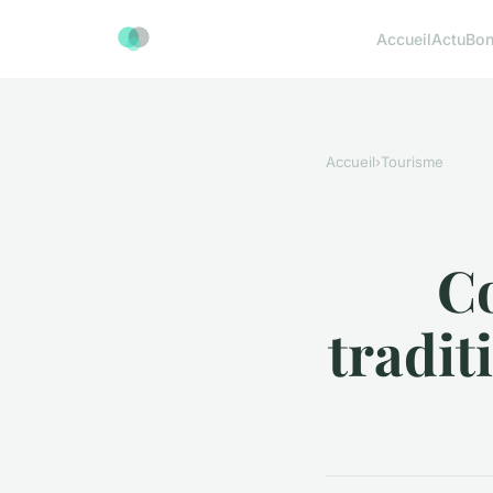
Accueil
Actu
Bon
Accueil
›
Tourisme
C
tradit