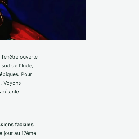
 fenêtre ouverte
 sud de l'Inde,
 épiques. Pour
e. Voyons
voûtante.
sions faciales
le jour au 17ème