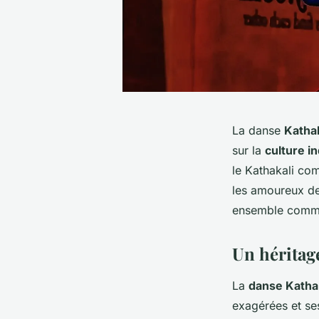
La danse
Kathak
sur la
culture i
le Kathakali co
les amoureux de
ensemble commen
Un héritag
La
danse Katha
exagérées et se