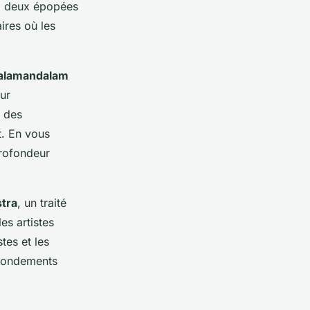
a, deux épopées
ires où les
Kalamandalam
our
à des
t. En vous
profondeur
tra
, un traité
es artistes
stes et les
 fondements