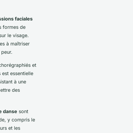
sions faciales
s formes de
ur le visage.
es à maîtriser
 peur.
chorégraphiés et
est essentielle
istant à une
ettre des
e danse
sont
de, y compris le
rs et les