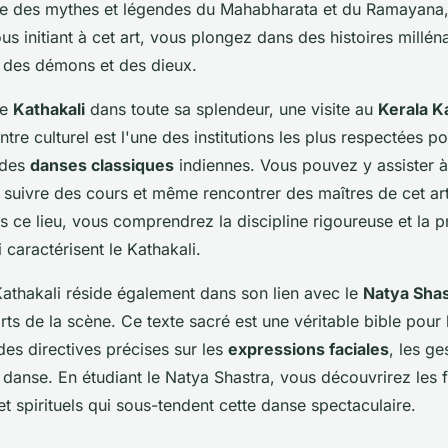
pire des mythes et légendes du Mahabharata et du Ramayan
us initiant à cet art, vous plongez dans des histoires milléna
t des démons et des dieux.
le
Kathakali
dans toute sa splendeur, une visite au
Kerala 
tre culturel est l'une des institutions les plus respectées p
 des
danses classiques
indiennes. Vous pouvez y assister 
, suivre des cours et même rencontrer des maîtres de cet ar
 ce lieu, vous comprendrez la discipline rigoureuse et la 
 caractérisent le Kathakali.
Kathakali réside également dans son lien avec le
Natya Shas
arts de la scène. Ce texte sacré est une véritable bible pour l
 des directives précises sur les
expressions faciales
, les ge
anse. En étudiant le Natya Shastra, vous découvrirez les
t spirituels qui sous-tendent cette danse spectaculaire.