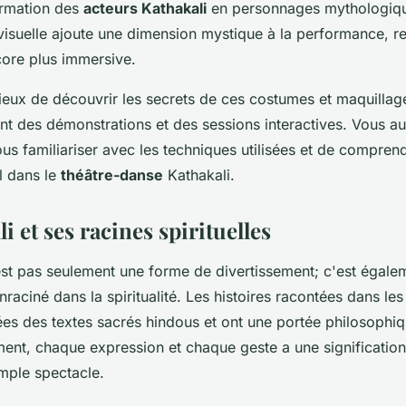
formation des
acteurs Kathakali
en personnages mythologiqu
suelle ajoute une dimension mystique à la performance, r
core plus immersive.
ieux de découvrir les secrets de ces costumes et maquillage
nt des démonstrations et des sessions interactives. Vous au
us familiariser avec les techniques utilisées et de compren
l dans le
théâtre-danse
Kathakali.
i et ses racines spirituelles
st pas seulement une forme de divertissement; c'est égalem
aciné dans la spiritualité. Les histoires racontées dans l
ées des textes sacrés hindous et ont une portée philosophiq
t, chaque expression et chaque geste a une signification
imple spectacle.