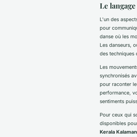
Le langage
L'un des aspect
pour communique
danse où les mo
Les danseurs, o
des techniques c
Les mouvements 
synchronisés ave
pour raconter le
performance, vo
sentiments puis
Pour ceux qui so
disponibles po
Kerala Kalama