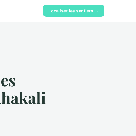
Localiser les sentiers →
es
thakali