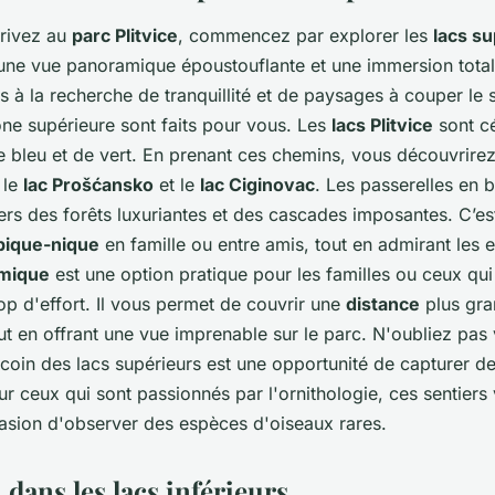
rivez au
parc Plitvice
, commencez par explorer les
lacs s
t une vue panoramique époustouflante et une immersion total
s à la recherche de tranquillité et de paysages à couper le 
one supérieure sont faits pour vous. Les
lacs Plitvice
sont c
e bleu et de vert. En prenant ces chemins, vous découvrire
 le
lac Prošćansko
et le
lac Ciginovac
. Les passerelles en 
rs des forêts luxuriantes et des cascades imposantes. C’est
pique-nique
en famille ou entre amis, tout en admirant les ea
amique
est une option pratique pour les familles ou ceux qui
op d'effort. Il vous permet de couvrir une
distance
plus gra
ut en offrant une vue imprenable sur le parc. N'oubliez pas 
coin des lacs supérieurs est une opportunité de capturer 
ur ceux qui sont passionnés par l'ornithologie, ces sentiers
asion d'observer des espèces d'oiseaux rares.
dans les lacs inférieurs