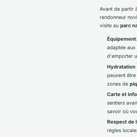
Avant de partir 
randonneur novic
visite au
parc na
Équipement
adaptée aux 
d'emporter u
Hydratation 
peuvent être 
zones de
pi
Carte et inf
sentiers avan
savoir où vou
Respect de l
règles locale