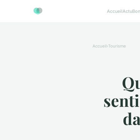
Accueil
Actu
Bon
Accueil
›
Tourisme
Qu
sent
da