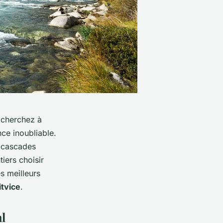
 cherchez à
ce inoubliable.
s cascades
iers choisir
s meilleurs
itvice
.
l