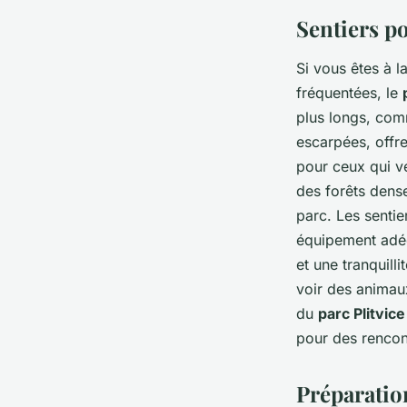
Sentiers p
Si vous êtes à 
fréquentées, le
plus longs, com
escarpées, offr
pour ceux qui ve
des forêts dens
parc. Les sentie
équipement adéq
et une tranquill
voir des animaux
du
parc Plitvice
pour des rencon
Préparation