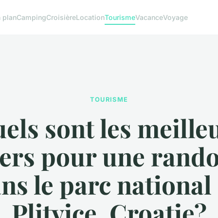
 plan
Camping
Croisière
Location
Tourisme
Vacance
Voyage
TOURISME
els sont les meille
iers pour une rand
ns le parc national
Plitvice, Croatie?