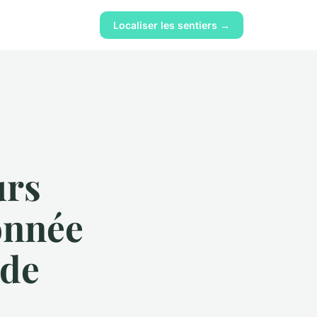
Localiser les sentiers →
urs
onnée
 de