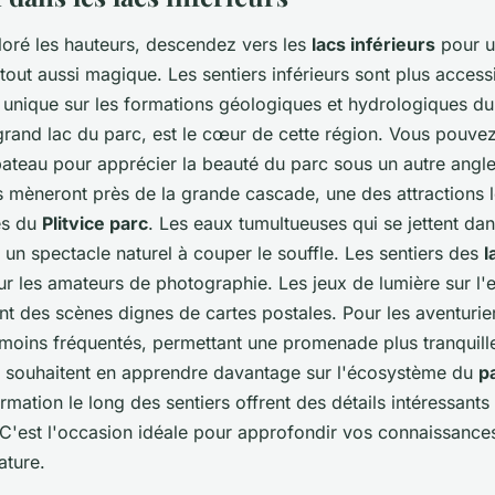
loré les hauteurs, descendez vers les
lacs inférieurs
pour u
 tout aussi magique. Les sentiers inférieurs sont plus accessi
 unique sur les formations géologiques et hydrologiques d
 grand lac du parc, est le cœur de cette région. Vous pouvez
teau pour apprécier la beauté du parc sous un autre angle
s mèneront près de la grande cascade, une des attractions l
es du
Plitvice parc
. Les eaux tumultueuses qui se jettent da
 un spectacle naturel à couper le souffle. Les sentiers des
l
ur les amateurs de photographie. Les jeux de lumière sur l'ea
nt des scènes dignes de cartes postales. Pour les aventurier
moins fréquentés, permettant une promenade plus tranquill
i souhaitent en apprendre davantage sur l'écosystème du
p
mation le long des sentiers offrent des détails intéressants 
. C'est l'occasion idéale pour approfondir vos connaissance
ature.