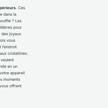
upérieurs
. Ces
e dans la
souffle ? Les
élèbres pour
z des joyaux
bois vous
 l’endroit
ux cristallines.
 veulent
nde en un
votre appareil
des moments
 vous offrent