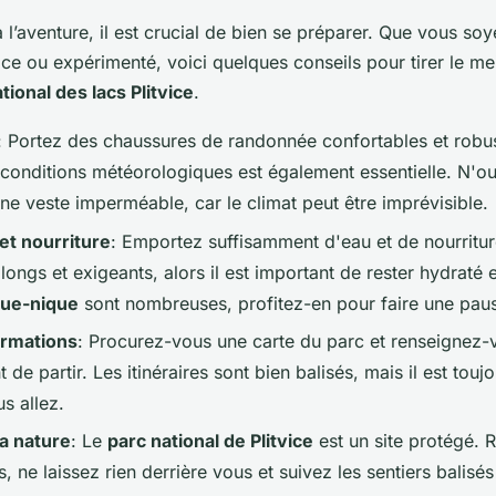
à l’aventure, il est crucial de bien se préparer. Que vous so
e ou expérimenté, voici quelques conseils pour tirer le mei
tional des lacs Plitvice
.
: Portez des chaussures de randonnée confortables et robu
conditions météorologiques est également essentielle. N'ou
ne veste imperméable, car le climat peut être imprévisible.
et nourriture
: Emportez suffisamment d'eau et de nourritur
longs et exigeants, alors il est important de rester hydraté 
que-nique
sont nombreuses, profitez-en pour faire une pau
ormations
: Procurez-vous une carte du parc et renseignez-v
t de partir. Les itinéraires sont bien balisés, mais il est tou
s allez.
a nature
: Le
parc national de Plitvice
est un site protégé. 
s, ne laissez rien derrière vous et suivez les sentiers balisé