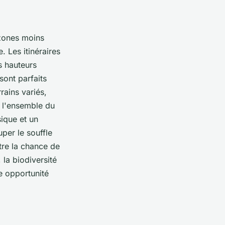
 zones moins
. Les itinéraires
s hauteurs
ont parfaits
rains variés,
r l'ensemble du
ique et un
per le souffle
être la chance de
 la biodiversité
e opportunité