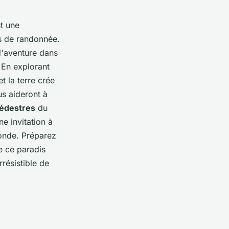
st une
és de randonnée.
'aventure dans
 En explorant
t la terre crée
us aideront à
pédestres
du
e invitation à
nde. Préparez
e ce paradis
résistible de