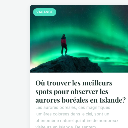
VACANCE
Où trouver les meilleurs
spots pour observer les
aurores boréales en Islande?
Les aurores boréales, ces magnifiques
lumières colorées dans le ciel, sont un
phénomène naturel qui attire de nombreux
visiteurs en Islande. De septem...