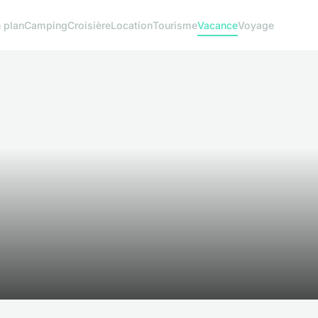
 plan
Camping
Croisière
Location
Tourisme
Vacance
Voyage