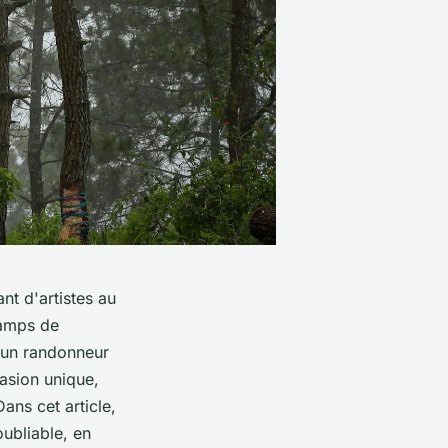
nt d'artistes au
hamps de
u un randonneur
asion unique,
Dans cet article,
oubliable, en