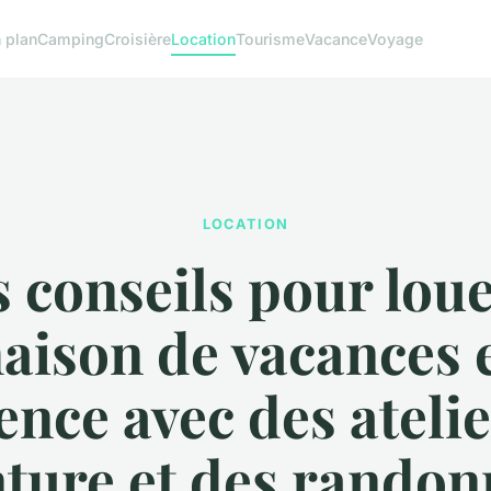
 plan
Camping
Croisière
Location
Tourisme
Vacance
Voyage
LOCATION
 conseils pour lou
aison de vacances 
ence avec des atelie
nture et des randon