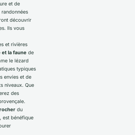
ure et de
s randonnées
ront découvrir
es. Ils vous
 et rivières
e et la faune
de
me le lézard
atiques typiques
os envies et de
ts niveaux. Que
erez des
provençale.
rocher
du
e, est bénéfique
ourer