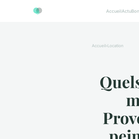
Accueil
Actu
Bon
Accueil
›
Location
Quels
m
Prov
pei