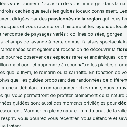
ées vous donnera l’occasion de vous immerger dans la nat
ndroits cachés que seuls les guides locaux connaissent. Le
uvent dirigées par des
passionnés de la région
qui vous fe
toresques et vous raconteront l’histoire et les légendes local
 rencontre de paysages variés : collines boisées, gorges
, champs de lavande à perte de vue, falaises spectaculaires
es randonnées sont également l’occasion de découvrir la
flor
us pourrez observer des espèces rares et endémiques, com
pillon machaon, et apprendre à reconnaître les plantes arom
lles que le thym, le romarin ou la sarriette. En fonction de v
 physique, les guides proposent des randonnées de différen
archeur débutant ou un randonneur chevronné, vous trouv
s qui vous permettront de profiter pleinement de la nature 
onnées guidées sont aussi des moments privilégiés pour
déc
ressourcer. Marcher en pleine nature, loin du bruit de la vill
 l’esprit. Vous pourrez vous recentrer, vous détendre et sav
ue instant.