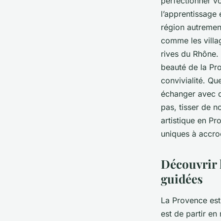
perfectionner v
l’apprentissage 
région autremen
comme les villa
rives du Rhône. 
beauté de la Pr
convivialité. Q
échanger avec d
pas, tisser de n
artistique en P
uniques à accro
Découvrir 
guidées
La Provence est 
est de partir e