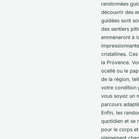
randonnées guid
découvrir des e
guidées sont so
des sentiers pit
emmèneront à la
impressionnantes
cristallines. C
la Provence. Vo
ocellé ou le pa
de la région, te
votre condition
vous soyez un m
parcours adapté
Enfin, les rand
quotidien et se 
pour le corps et
pleinement chaq