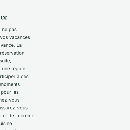
nce
à ne pas
e vos vacances
avance. La
 réservation,
suite,
t une région
ticiper à ces
s moments
pour les
ignez-vous
 assurez-vous
u et de la crème
uisine