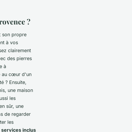
rovence ?
t son propre
ent à vos
sez clairement
ec des pierres
e à
e au cœur d'un
é ? Ensuite,
mis, une maison
ussi les
en sûr, une
as de regarder
ter les
s
services inclus