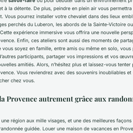
otre
savoir-faire
ou pour débuter dans un environnement pr
et à la détente. De plus, peindre en plein air vous permettra
t. Vous pourrez installer votre chevalet dans des lieux emb
ges perchés du Luberon, les abords de la Sainte-Victoire ou
Cette expérience immersive vous offrira une nouvelle persp
ovence. Enfin, ces ateliers sont aussi des moments de parta
ue vous soyez en famille, entre amis ou même en solo, vous
’autres participants, partager vos impressions et vos œuvr
ouvelles amitiés. Alors, n’hésitez plus et laissez-vous tenter
rovence. Vous reviendrez avec des souvenirs inoubliables e
cher chez vous.
la Provence autrement grâce aux randon
une région aux mille visages, et une des meilleures façons
n randonnée guidée. Louer une maison de vacances en Prov