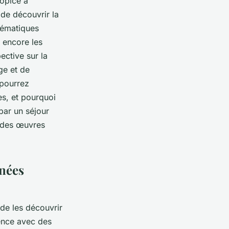
opice à
 de découvrir la
lématiques
 encore les
ective sur la
ge et de
 pourrez
es, et pourquoi
 par un séjour
t des œuvres
nées
 de les découvrir
ence avec des