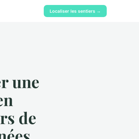
Localiser les sentiers →
er une
en
rs de
nées