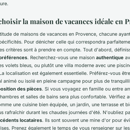
ture.
oisir la maison de vacances idéale en P
ultitude de maisons de vacances en Provence, chacune ayan
écificités. Pour dénicher celle qui correspondra parfaitem
es critères sont à prendre en compte. Tout d'abord, définis
préférences
. Recherchez-vous une maison
authentique
av
s volets bleus, ou plutôt une villa moderne avec une piscin
a localisation est également essentielle. Préférez-vous êtr
l animé ou isolé en pleine campagne pour plus de tranquillit
position des pièces
. Si vous voyagez en famille ou entre a
hambres et salles de bains sera plus confortable. Vérifiez a
mme une cuisine bien équipée, un jardin, une terrasse et bi
s rafraîchir durant les chaudes journées d'été. N'oubliez p
écédents locataires
. Ils sont souvent une mine d'or pour évi
ises. Prenez également le temps de vous renseigner sur le