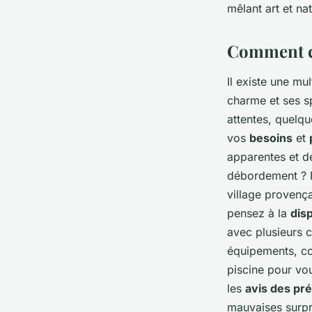
mêlant art et na
Comment ch
Il existe une m
charme et ses sp
attentes, quelqu
vos
besoins
et
apparentes et de
débordement ? L
village provença
pensez à la
dis
avec plusieurs c
équipements, co
piscine pour vou
les
avis des pr
mauvaises surpr