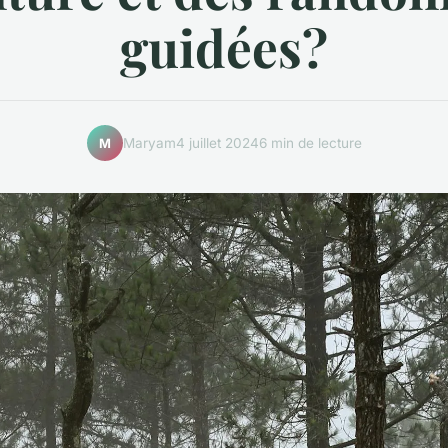
guidées?
Maryam
4 juillet 2024
6 min de lecture
M