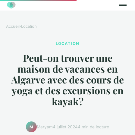
Accueil
›
Location
LOCATION
Peut-on trouver une
maison de vacances en
Algarve avec des cours de
yoga et des excursions en
kayak?
Maryam
4 juillet 2024
4 min de lecture
M