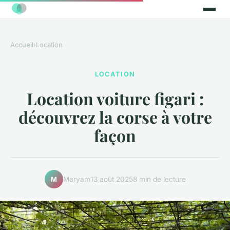
Accueil
›
Location
LOCATION
Location voiture figari :
découvrez la corse à votre
façon
Maryam
13 août 2025
8 min de lecture
M