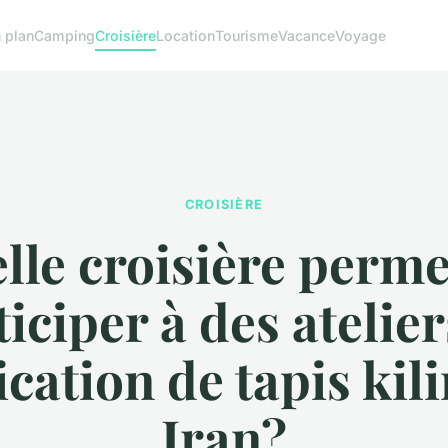
 plan
Camping
Croisière
Location
Tourisme
Vacance
Voyage
CROISIÈRE
lle croisière perme
ticiper à des atelier
ication de tapis kil
Iran?