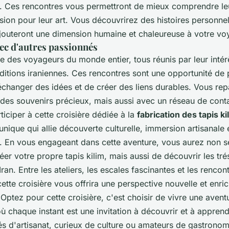
s. Ces rencontres vous permettront de mieux comprendre leur
ssion pour leur art. Vous découvrirez des histoires personnel
jouteront une dimension humaine et chaleureuse à votre vo
ec d'autres passionnés
ire des voyageurs du monde entier, tous réunis par leur intér
raditions iraniennes. Ces rencontres sont une opportunité de
échanger des idées et de créer des liens durables. Vous rep
des souvenirs précieux, mais aussi avec un réseau de cont
rticiper à cette croisière dédiée à la
fabrication des tapis ki
nique qui allie découverte culturelle, immersion artisanale e
 En vous engageant dans cette aventure, vous aurez non 
éer votre propre tapis kilim, mais aussi de découvrir les tré
'Iran. Entre les ateliers, les escales fascinantes et les rencon
cette croisière vous offrira une perspective nouvelle et enri
 Optez pour cette croisière, c'est choisir de vivre une aven
où chaque instant est une invitation à découvrir et à appren
s d'artisanat, curieux de culture ou amateurs de gastronomi