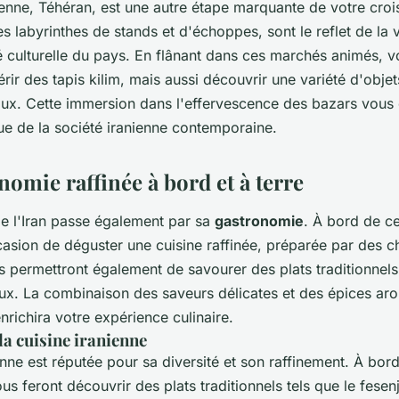
ienne, Téhéran, est une autre étape marquante de votre croi
es labyrinthes de stands et d'échoppes, sont le reflet de la 
té culturelle du pays. En flânant dans ces marchés animés, 
rir des tapis kilim, mais aussi découvrir une variété d'objet
aux. Cette immersion dans l'effervescence des bazars vous o
ue de la société iranienne contemporaine.
omie raffinée à bord et à terre
e l'Iran passe également par sa
gastronomie
. À bord de ce
asion de déguster une cuisine raffinée, préparée par des ch
s permettront également de savourer des plats traditionnel
aux. La combinaison des saveurs délicates et des épices aro
enrichira votre expérience culinaire.
 la cuisine iranienne
enne est réputée pour sa diversité et son raffinement. À bor
s feront découvrir des plats traditionnels tels que le fesen