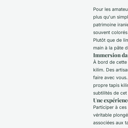
Pour les amateur
plus qu'un simpl
patrimoine irani
souvent colorés 
Plutôt que de li
main à la pâte d
Immersion dan
À bord de cette 
kilim. Des artis
faire avec vous.
propre tapis ki
subtilités de ce
Une expérienc
Participer à ces
véritable plongé
associées aux ta