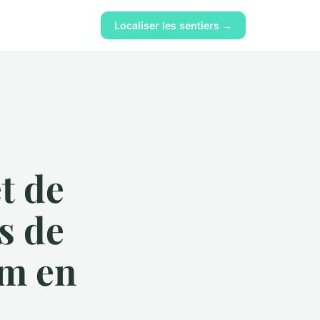
Localiser les sentiers →
t de
s de
im en