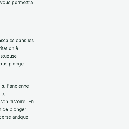
t vous permettra
escales dans les
itation à
estueuse
vous plonge
is, l'ancienne
ite
son histoire. En
n de plonger
perse antique.