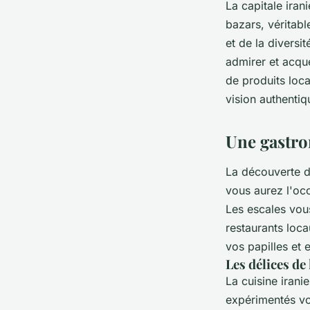
La capitale iran
bazars, véritabl
et de la diversi
admirer et acqué
de produits loc
vision authentiq
Une gastron
La découverte d
vous aurez l'occ
Les escales vou
restaurants loc
vos papilles et 
Les délices de
La cuisine irani
expérimentés vou