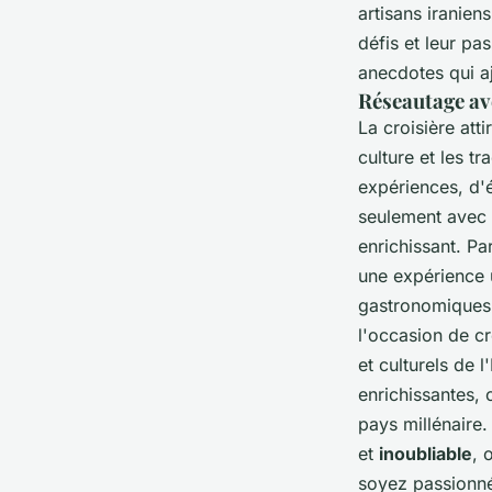
artisans iranien
défis et leur pa
anecdotes qui a
Réseautage av
La croisière att
culture et les t
expériences, d'
seulement avec 
enrichissant. Pa
une expérience u
gastronomiques.
l'occasion de cr
et culturels de l
enrichissantes, 
pays millénaire.
et
inoubliable
, 
soyez passionné