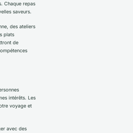
es. Chaque repas
elles saveurs.
ne, des ateliers
s plats
ttront de
 compétences
personnes
es intérêts. Les
votre voyage et
ger avec des