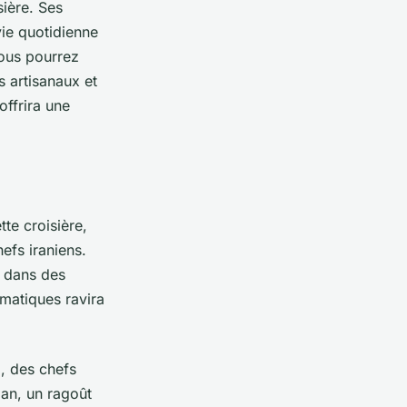
sière. Ses
vie quotidienne
vous pourrez
s artisanaux et
ffrira une
tte croisière,
efs iraniens.
s dans des
matiques ravira
d, des chefs
jan, un ragoût