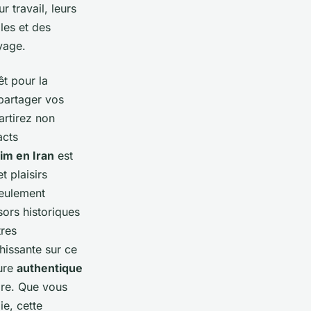
 travail, leurs
les et des
yage.
êt pour la
 partager vos
artirez non
acts
lim en Iran
est
t plaisirs
seulement
sors historiques
tres
chissante sur ce
ture
authentique
dre. Que vous
e, cette