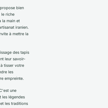
e propose bien
le riche
à la main et
tisanat iranien.
nvite à mettre la
tissage des tapis
nt leur savoir-
à tisser votre
dre les
tre empreinte.
 C'est une
t les légendes
t les traditions