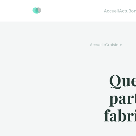
Accueil
Actu
Bon
Accueil
›
Croisière
Que
par
fabr