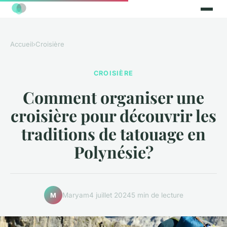
Accueil
›
Croisière
CROISIÈRE
Comment organiser une
croisière pour découvrir les
traditions de tatouage en
Polynésie?
Maryam
4 juillet 2024
5 min de lecture
M