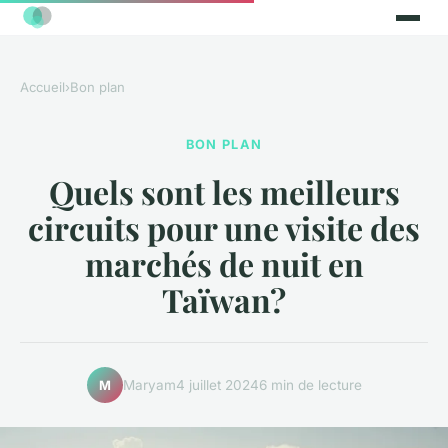
Accueil
›
Bon plan
BON PLAN
Quels sont les meilleurs
circuits pour une visite des
marchés de nuit en
Taïwan?
Maryam
4 juillet 2024
6 min de lecture
M