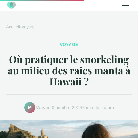
Accueil
›
Voyage
VOYAGE
Où pratiquer le snorkeling
au milieu des raies manta à
Hawaii ?
Maryam
9 octobre 2024
6 min de lecture
M